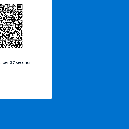
do per
27
secondi