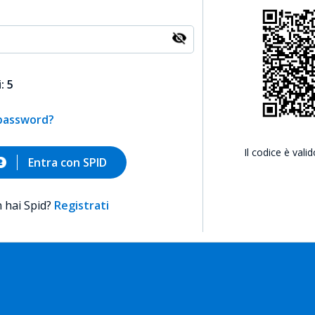
: 5
 password?
Il codice è vali
Entra con SPID
 hai Spid?
Registrati