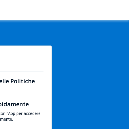
lle Politiche
apidamente
con l’App per accedere
emente.